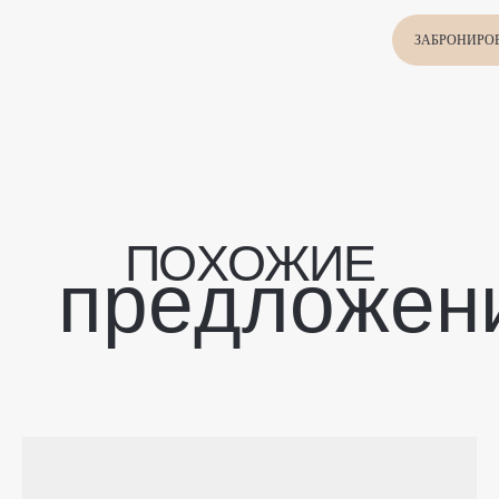
П
О
Х
О
Ж
И
Е
п
р
е
д
л
о
ж
е
н
и
я
ЗАБРОНИРО