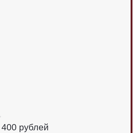
²
 400
рублей