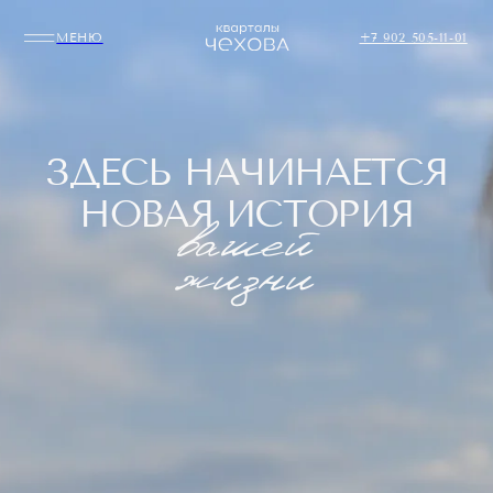
МЕНЮ
+7 902 505-11-01
З
Д
Е
С
Ь
Н
А
Ч
И
Н
А
Е
Т
С
Я
Н
О
В
А
Я
И
С
Т
О
Р
И
Я
вашей
жизни