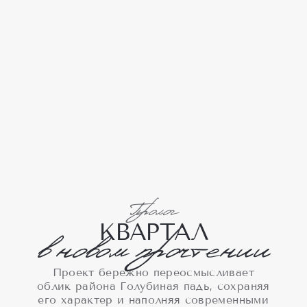
Пролог
К
В
А
Р
Т
А
Л
в новом прочтении
Проект бережно переосмысливает
облик района Голубиная падь, сохраняя
его характер и наполняя современными
решениями и природными красками.
320
М
живописного променада
35
%
озеленение двора
2
детские площадки