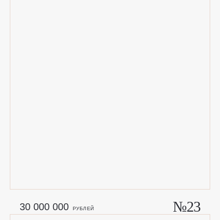
Н
А
Ч
Н
И
Т
Е
Н
О
В
У
Ю
№23
30 000 000
РУБЛЕЙ
Г
Л
А
В
У