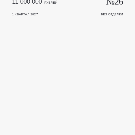
№26
11 000 000
РУБЛЕЙ
ГЛАВНЫЙ ОФИС
ПР. КРАСНОГО ЗНАМЕНИ, 114А
1 КВАРТАЛ 2027
БЕЗ ОТДЕЛКИ
© 2026 КВАРТАЛЫ ЧЕХОВА
ЮРИДИЧЕСКАЯ ИНФОРМАЦИЯ
РАЗРАБОТАНО: CULTURA