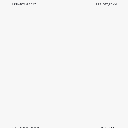
вашей жизни
1 КВАРТАЛ 2027
БЕЗ ОТДЕЛКИ
TELEGRAM
MAX
+7 902 505-11-01
НАПИСАТЬ НА ПОЧТУ
ЗАКАЗАТЬ ЗВОНОК
ОФИС ПРОДАЖ
УЛ. НЕКРАСОВСКАЯ, 72, СТР.3