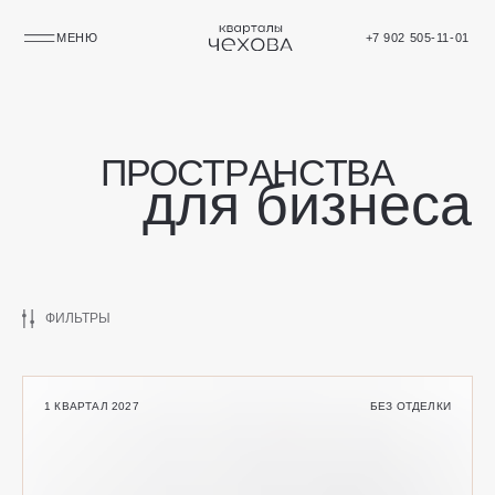
МЕНЮ
+7 902 505-11-01
П
Р
О
С
Т
Р
А
Н
С
Т
В
А
для бизнеса
ФИЛЬТРЫ
1 КВАРТАЛ 2027
БЕЗ ОТДЕЛКИ