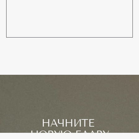
Н
А
Ч
Н
И
Т
Е
Н
О
В
У
Ю
Г
Л
А
В
У
вашей жизни
TELEGRAM
MAX
+7 902 505-11-01
ЗАКАЗАТЬ ЗВОНОК