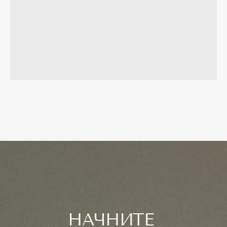
TELEGRAM
MAX
+7 902 505-11-01
ЗАКАЗАТЬ ЗВОНОК
ОФИС ПРОДАЖ
УЛ. НЕКРАСОВСКАЯ, 72, СТР.3
ГЛАВНЫЙ ОФИС
ПР. КРАСНОГО ЗНАМЕНИ, 114А