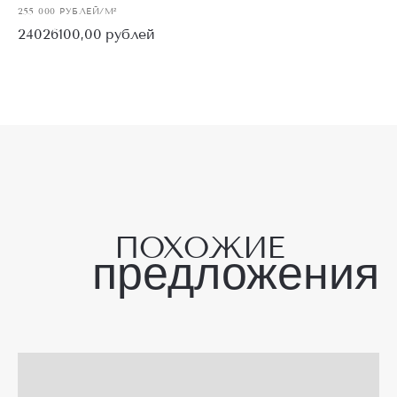
255 000 РУБЛЕЙ/М²
24026100,00
рублей
ЗАБРОНИРОВАТЬ
П
О
Х
О
Ж
И
Е
предложения