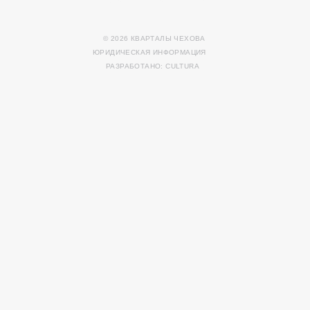
ПР. КРАСНОГО ЗНАМЕНИ, 114А
© 2026 КВАРТАЛЫ ЧЕХОВА
ЮРИДИЧЕСКАЯ ИНФОРМАЦИЯ
РАЗРАБОТАНО: CULTURA