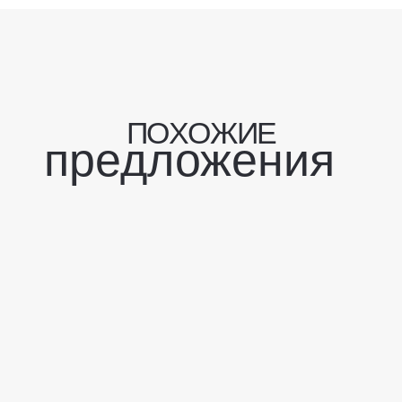
П
О
Х
О
Ж
И
Е
предложения