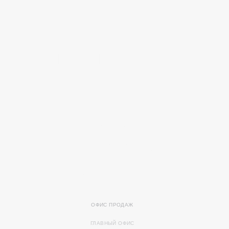
Н
А
Ч
Н
И
Т
Е
Н
О
В
У
Ю
Г
Л
А
В
У
вашей жизни
TELEGRAM
MAX
+7 902 505-11-01
ЗАКАЗАТЬ ЗВОНОК
ОФИС ПРОДАЖ
УЛ. НЕКРАСОВСКАЯ, 72, СТР.3
ГЛАВНЫЙ ОФИС