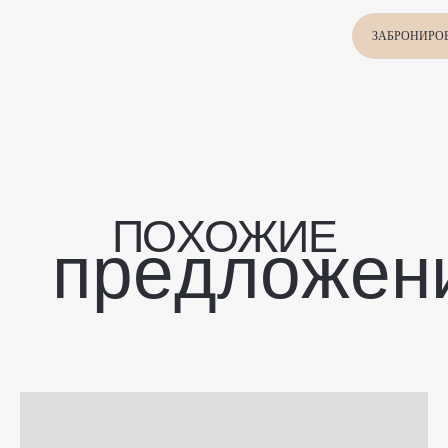
П
О
Х
О
Ж
И
Е
п
р
е
д
л
о
ж
е
н
и
я
ЗАБРОНИРО