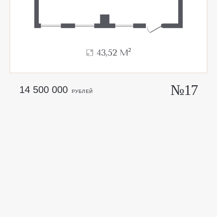
Н
А
Ч
Н
И
Т
Е
Н
О
В
У
Ю
Г
Л
А
В
У
вашей жизни
№17
14 500 000
РУБЛЕЙ
TELEGRAM
MAX
+7 902 505-11-01
ЗАКАЗАТЬ ЗВОНОК